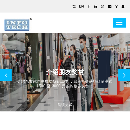
繁
EN
Togg
navig
介绍朋友奖赏
介绍亲友或同事成功找到工作 ，您有机会获得价值港币
1500 至 3000 元的购物券奖赏！
阅读更多