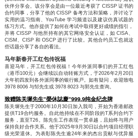
伙伴分享会。该分享会是由一位最近考获了 CISSP 证书的
合约同事，分享了他的 CISSP 备考方法和策略，并讨论了
实用的温习指南、YouTube 学习频道以及建议仿真试题的
练习方式。他亦提供了如何在考试中取得更好成绩的指引，
并将 CISSP 与他所持有的其它网络安全认证，如 CISA、
CISM、CISP 和 OSCP 进行了比较。其他合约员工也就这
些话题分享了各自的看法。
马年新春开工红包传祝福
喜迎马年，开工红包传祝福！今年外派同事们的开工红包
（港币100元）会继续以自动转账方式，于2026年2月20日
大年初四发到各外派同事的银行账戸。如有疑问，欢迎致电
3978 8006 与邹先生或 3978 8023 与郭先生查询。
致赠陈关墀先生"榮休誌慶"999.9纯金纪念牌
陈关墀先生于2000年10月30日加入我司，开始为香港邮政
提供T19合约服务。自此他持续在不同阶段的T系列合约下
服务，直至T26。陈先生工作表现一贯卓越，且始终与用户
保持良好合作关系。他于2025年9月30日以合约项目经理职
级光荣退休。为表彰陈先生逾24年来的杰出贡献与优异服