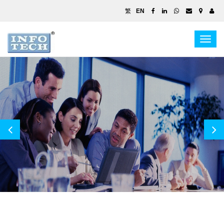
繁
EN
Togg
navig
如 JavaEE、CCNA、8482、33188-1、项目